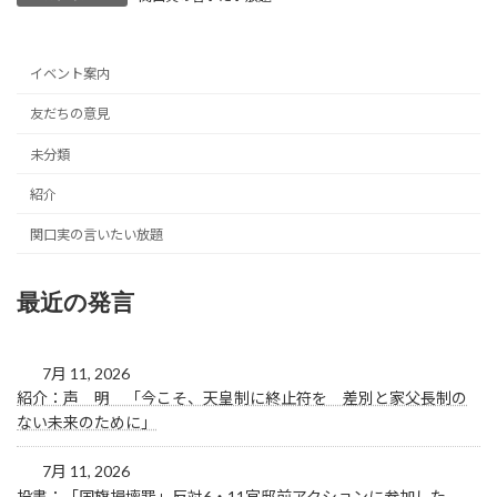
イベント案内
友だちの意見
未分類
紹介
関口実の言いたい放題
最近の発言
7月 11, 2026
紹介：声 明 「今こそ、天皇制に終止符を 差別と家父長制の
ない未来のために」
7月 11, 2026
投書：「国旗損壊罪」反対6・11官邸前アクションに参加した