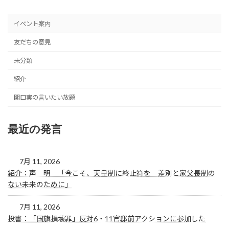
定
定
稿
ペ
ペ
の
ー
ー
イベント案内
ジ
ジ
ペ
友だちの意見
ー
未分類
ジ
紹介
送
関口実の言いたい放題
り
最近の発言
7月 11, 2026
紹介：声 明 「今こそ、天皇制に終止符を 差別と家父長制の
ない未来のために」
7月 11, 2026
投書：「国旗損壊罪」反対6・11官邸前アクションに参加した