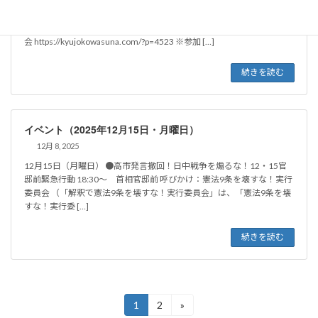
1月14日（水曜日） ●高市発言撤回！日中戦争を煽るな！1・14官邸前
緊急行動 19:00～ 首相官邸前 呼びかけ：憲法9条を壊すな！実行委員
会 https://kyujokowasuna.com/?p=4523 ※参加 […]
続きを読む
イベント（2025年12月15日・月曜日）
12月 8, 2025
12月15日（月曜日） ●高市発言撤回！日中戦争を煽るな！12・15官
邸前緊急行動 18:30～ 首相官邸前 呼びかけ：憲法9条を壊すな！実行
委員会 （「解釈で憲法9条を壊すな！実行委員会」は、「憲法9条を壊
すな！実行委 […]
続きを読む
投
1
2
»
固
固