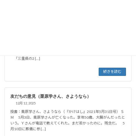
友だちの意見（三重県議の殺害予告）
12月 21, 2025
投書：三重県議の殺害予告（『かけはし』2025年7月21日号・第2871
号）
ＳМ
「三重県の2 […]
続きを読む
友だちの意見（栗原学さん、さようなら）
12月 12, 2025
投書：栗原学さん、さようなら（『かけはし』2021年5月31日号） Ｓ
Ｍ 5月3日、栗原学さんが亡くなった。享年50歳、大腸がんだったと
いう。Ｙさんが電話で教えてくれた。まだ若かったのに。残念だ。 5
月10日に葬儀に参 […]