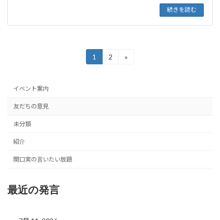
続きを読む
投
1
2
»
固
固
定
定
稿
ペ
ペ
の
ー
ー
イベント案内
ジ
ジ
ペ
友だちの意見
ー
未分類
ジ
紹介
送
関口実の言いたい放題
り
最近の発言