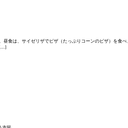
た。昼食は、サイゼリザでピザ（たっぷりコーンのピザ）を食べ
…]
る市民