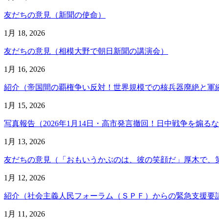
友だちの意見（新聞の使命）
1月 18, 2026
友だちの意見（相模大野で朝日新聞の講演会）
1月 16, 2026
紹介（帝国間の覇権争い反対！世界規模での核兵器廃絶と軍
1月 15, 2026
写真報告（2026年1月14日・高市発言撤回！日中戦争を煽るな
1月 13, 2026
友だちの意見（「おもいうかぶのは、彼の笑顔だ」厚木で、
1月 12, 2026
紹介（社会主義人民フォーラム（ＳＰＦ）からの緊急支援要請ア
1月 11, 2026