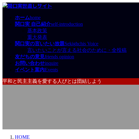
コ
ナ
ン
ビ
ホーム
home
テ
ゲ
関口実 自己紹介
self-introduction
ン
ー
基本政策
ツ
シ
重大発表
へ
ョ
関口実の言いたい放題
Sekighchis Voice
ス
ン
言いたいことが言える社会のために・全投稿
キ
に
友だちの意見
friends opinion
ッ
移
お問い合わせ
inquire
プ
動
イベント案内
Events
平和と民主主義を愛する人びとは団結しよう
言いたいことが言える社会のために
HOME