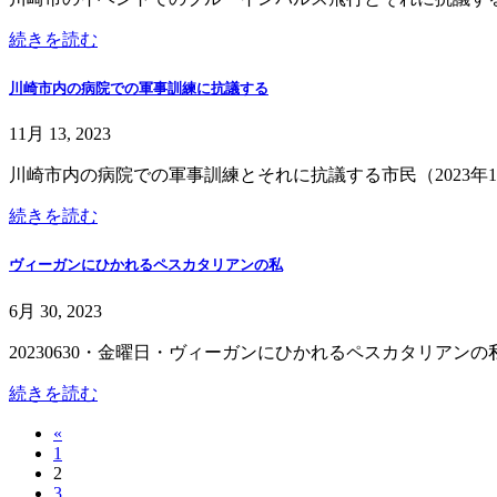
続きを読む
川崎市内の病院での軍事訓練に抗議する
11月 13, 2023
川崎市内の病院での軍事訓練とそれに抗議する市民（2023年1
続きを読む
ヴィーガンにひかれるペスカタリアンの私
6月 30, 2023
20230630・金曜日・ヴィーガンにひかれるペスカタリアンの
続きを読む
投
«
固
1
稿
固
2
定
固
3
定