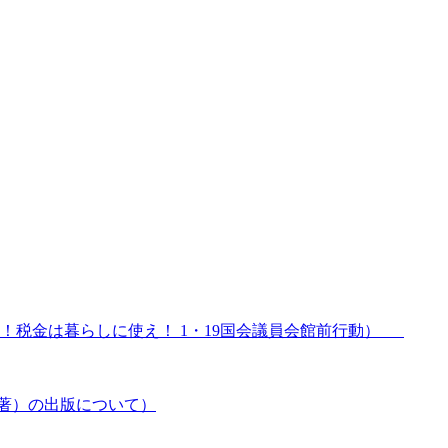
い！税金は暮らしに使え！ 1・19国会議員会館前行動）
著）の出版について）