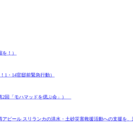
縮を！）
！1・14官邸前緊急行動）
第2回「モハマッドを偲ぶ会」）
ピール スリランカの洪水・土砂災害救援活動への支援を、週刊かけ