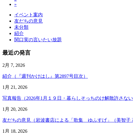
ペ
の
»
定
ペ
ー
ペ
ー
ジ
ペ
イベント案内
ー
ジ
友だちの意見
ジ
ー
未分類
紹介
ジ
関口実の言いたい放題
送
最近の発言
り
2月 7, 2026
紹介（『週刊かけはし』第2897号目次）
1月 21, 2026
写真報告（2026年1月１９日・暮らしそっちのけ解散許さな
1月 20, 2026
友だちの意見（岩波書店による「歌集 ゆふすげ」（美智子 
1月 18, 2026